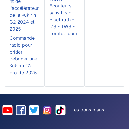
nt de
Ecouteurs
l'accélérateur
sans fils -
de la Kukirin
Bluetooth -
G2 2024 et
I7S - TWS -
2025
Tomtop.com
Commande
radio pour
brider
débrider une
Kukirin G2
pro de 2025
Les bons plans