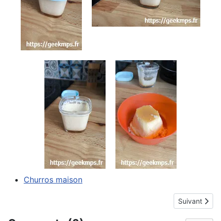
Churros maison
Article suivan
Suivant