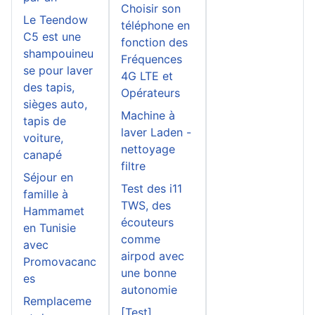
Choisir son
Le Teendow
téléphone en
C5 est une
fonction des
shampouineu
Fréquences
se pour laver
4G LTE et
des tapis,
Opérateurs
sièges auto,
Machine à
tapis de
laver Laden -
voiture,
nettoyage
canapé
filtre
Séjour en
Test des i11
famille à
TWS, des
Hammamet
écouteurs
en Tunisie
comme
avec
airpod avec
Promovacanc
une bonne
es
autonomie
Remplaceme
[Test]