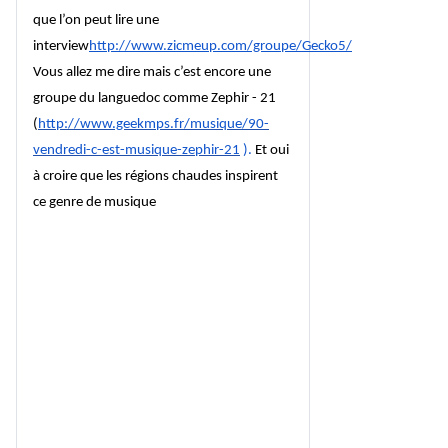
que l’on peut lire une
interview
http://www.zicmeup.com/groupe/Gecko5/
Vous allez me dire mais c’est encore une
groupe du languedoc comme Zephir - 21
(
http://www.geekmps.fr/musique/90-
vendredi-c-est-musique-zephir-21
).
Et oui
à croire que les régions chaudes inspirent
ce genre de musique