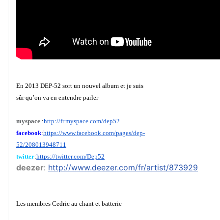
En 2013 DEP-52 sort un nouvel album et je suis
sûr qu’on va en entendre parler
myspace
:
http://fr.myspace.com/dep52
facebook
:
https://www.facebook.com/pages/dep-
52/208013948711
twitter
:
https://twitter.com/Dep52
deezer
:
http://www.deezer.com/fr/artist/873929
Les membres Cedric au chant et batterie