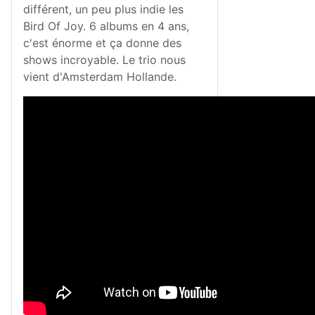
différent, un peu plus indie les
Bird Of Joy. 6 albums en 4 ans,
c'est énorme et ça donne des
shows incroyable. Le trio nous
vient d'Amsterdam Hollande.