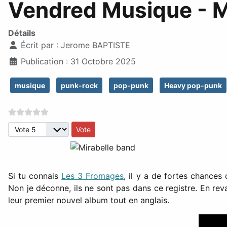
Vendred Musique - M
Détails
Écrit par :
Jerome BAPTISTE
Publication : 31 Octobre 2025
musique
punk-rock
pop-punk
Heavy pop-punk
Veuillez voter
Si tu connais
Les 3 Fromages
, il y a de fortes chance
Non je déconne, ils ne sont pas dans ce registre. En rev
leur premier nouvel album tout en anglais.