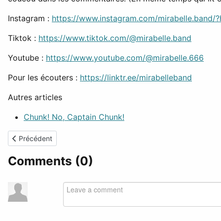
Instagram :
https://www.instagram.com/mirabelle.band/?
Tiktok :
https://www.tiktok.com/@mirabelle.band
Youtube :
https://www.youtube.com/@mirabelle.666
Pour les écouters :
https://linktr.ee/mirabelleband
Autres articles
Chunk! No, Captain Chunk!
Article précédent : Vendredi Musique - Blue Salt
Précédent
Comments (
0
)