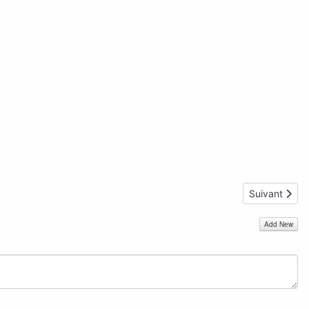
Article suiva
Suivant
Add New