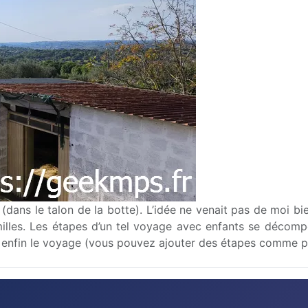
(dans le talon de la botte). L’idée ne venait pas de moi bi
amilles. Les étapes d’un tel voyage avec enfants se décompo
enfin le voyage (vous pouvez ajouter des étapes comme prépar