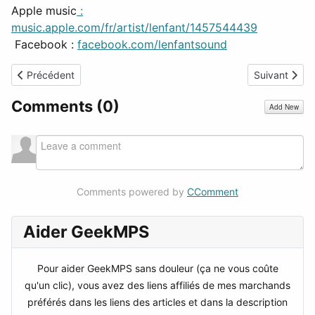
Apple music
:
music.apple.com/fr/artist/lenfant/1457544439
Facebook
:
facebook.com/lenfantsound
Article précédent : Vendredi Musique - parce que vous la retrouv
Article suiv
Précédent
Suivant
Comments (
0
)
Add New
Comments powered by
CComment
Aider GeekMPS
Pour aider GeekMPS sans douleur (ça ne vous coûte
qu'un clic), vous avez des liens affiliés de mes marchands
préférés dans les liens des articles et dans la description