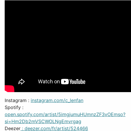
Instagram :
instagram.com/c_lenfan
Spotify
:
open.spotify.com/artist/5imgjumuHUmnzZF3vOEmso?
si=Hm2Db2mVSCWOLNgEmvrgag
Deezer
: deezer.com/fr/artist/524466