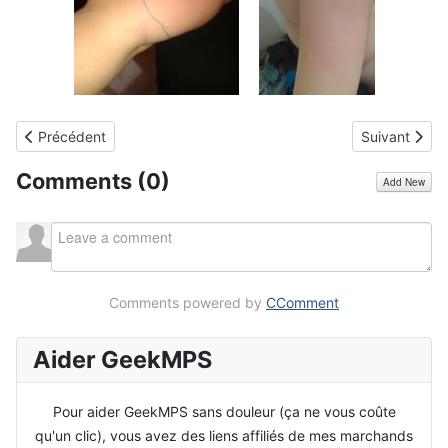
Article précédent : Ce matin j'ai répondu à une arnaque, par erre
Article suivan
Précédent
Suivant
Comments (
0
)
Add New
Comments powered by
CComment
Aider GeekMPS
Pour aider GeekMPS sans douleur (ça ne vous coûte
qu'un clic), vous avez des liens affiliés de mes marchands