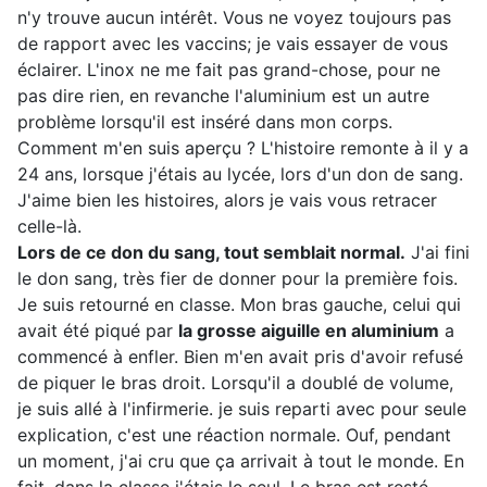
n'y trouve aucun intérêt. Vous ne voyez toujours pas
de rapport avec les vaccins; je vais essayer de vous
éclairer. L'inox ne me fait pas grand-chose, pour ne
pas dire rien, en revanche l'aluminium est un autre
problème lorsqu'il est inséré dans mon corps.
Comment m'en suis aperçu ? L'histoire remonte à il y a
24 ans, lorsque j'étais au lycée, lors d'un don de sang.
J'aime bien les histoires, alors je vais vous retracer
celle-là.
Lors de ce don du sang, tout semblait normal.
J'ai fini
le don sang, très fier de donner pour la première fois.
Je suis retourné en classe. Mon bras gauche, celui qui
avait été piqué par
la grosse aiguille en aluminium
a
commencé à enfler. Bien m'en avait pris d'avoir refusé
de piquer le bras droit. Lorsqu'il a doublé de volume,
je suis allé à l'infirmerie. je suis reparti avec pour seule
explication, c'est une réaction normale. Ouf, pendant
un moment, j'ai cru que ça arrivait à tout le monde. En
fait, dans la classe j'étais le seul. Le bras est resté