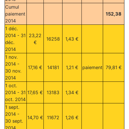
Cumul
paiement
152,38
2014
1 déc.
2014 - 31
23,22
16258
1,43 €
déc.
€
2014
1 nov.
2014 -
17,16 €
14181
1,21 €
paiement
79,81 €
30 nov.
2014
1 oct.
2014 - 31
17,65 €
13183
1,34 €
oct. 2014
1 sept.
2014 -
14,70 €
11672
1,26 €
30 sept.
2014