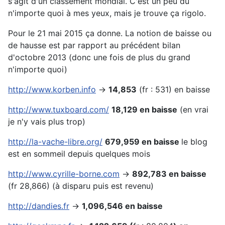
s'agit d'un classement mondial. C'est un peu du
n'importe quoi à mes yeux, mais je trouve ça rigolo.
Pour le 21 mai 2015 ça donne. La notion de baisse ou
de hausse est par rapport au précédent bilan
d'octobre 2013 (donc une fois de plus du grand
n'importe quoi)
http://www.korben.info
->
14,853
(fr : 531) en baisse
http://www.tuxboard.com/
18,129 en baisse
(en vrai
je n'y vais plus trop)
http://la-vache-libre.org/
679,959 en baisse
le blog
est en sommeil depuis quelques mois
http://www.cyrille-borne.com
->
892,783 en baisse
(fr 28,866) (à disparu puis est revenu)
http://dandies.fr
->
1,096,546 en baisse