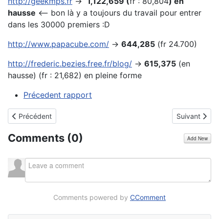
http://geekmps.fr
->
1,122,659
(
fr : 80,804
) en
hausse
<-- bon là y a toujours du travail pour entrer
dans les 30000 premiers :D
http://www.papacube.com/
->
644,285
(fr 24.700)
http://frederic.bezies.free.fr/blog/
->
615,375
(en
hausse) (fr : 21,682) en pleine forme
Précedent rapport
Article précédent : Nous prendrait on pour des pommes pourries
Article suiva
Précédent
Suivant
Comments (
0
)
Add New
Comments powered by
CComment