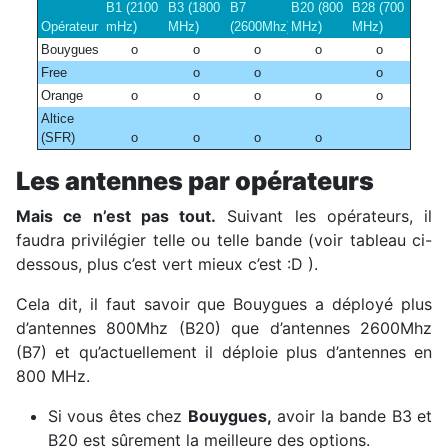
B1 (2100
B3 (1800
B7
B20 (800
B28 (700
Opérateur
mHz)
MHz)
(2600Mhz)
MHz)
MHz)
Bouygues
o
o
o
o
o
Free
o
o
o
Orange
o
o
o
o
o
Altice
(SFR)
o
o
o
o
Les antennes par opérateurs
Mais ce n’est pas tout.
Suivant les opérateurs, il
faudra privilégier telle ou telle bande (voir tableau ci-
dessous, plus c’est vert mieux c’est :D ).
Cela dit, il faut savoir que Bouygues a déployé plus
d’antennes 800Mhz (B20) que d’antennes 2600Mhz
(B7) et qu’actuellement il déploie plus d’antennes en
800 MHz.
Si vous êtes chez
Bouygues,
avoir la bande B3 et
B20 est sûrement la meilleure des options.