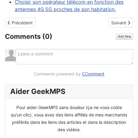
Choisir son opérateur télécom en fonction des
antennes 4G,5G proches de son habitation.
Article précédent : Un petit rien qui change internet, le fibre dé
Article suiv
Précédent
Suivant
Comments (
0
)
Add New
Comments powered by
CComment
Aider GeekMPS
Pour aider GeekMPS sans douleur (ça ne vous coûte
qu'un clic), vous avez des liens affiliés de mes marchands
préférés dans les liens des articles et dans la description
des vidéos.