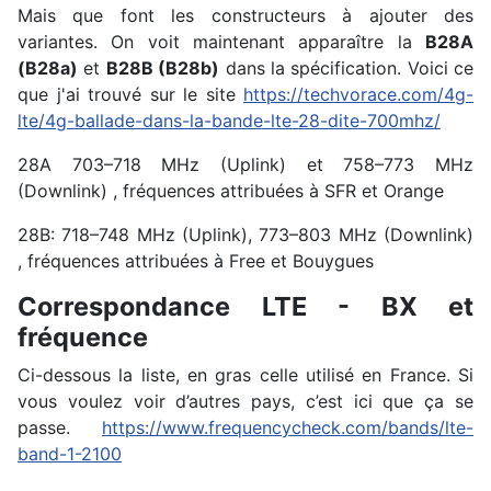
Mais que font les constructeurs à ajouter des
variantes. On voit maintenant apparaître la
B28A
(B28a)
et
B28B (B28b)
dans la spécification. Voici ce
que j'ai trouvé sur le site
https://techvorace.com/4g-
lte/4g-ballade-dans-la-bande-lte-28-dite-700mhz/
28A 703–718 MHz (Uplink) et 758–773 MHz
(Downlink) , fréquences attribuées à SFR et Orange
28B: 718–748 MHz (Uplink), 773–803 MHz (Downlink)
, fréquences attribuées à Free et Bouygues
Correspondance LTE - BX et
fréquence
Ci-dessous la liste, en gras celle utilisé en France. Si
vous voulez voir d’autres pays, c’est ici que ça se
passe.
https://www.frequencycheck.com/bands/lte-
band-1-2100