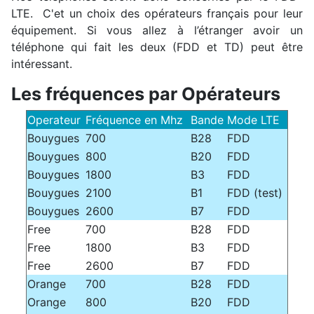
LTE. C'et un choix des opérateurs français pour leur
équipement. Si vous allez à l’étranger avoir un
téléphone qui fait les deux (FDD et TD) peut être
intéressant.
Les fréquences par Opérateurs
Operateur
Fréquence en Mhz
Bande
Mode LTE
Bouygues
700
B28
FDD
Bouygues
800
B20
FDD
Bouygues
1800
B3
FDD
Bouygues
2100
B1
FDD (test)
Bouygues
2600
B7
FDD
Free
700
B28
FDD
Free
1800
B3
FDD
Free
2600
B7
FDD
Orange
700
B28
FDD
Orange
800
B20
FDD