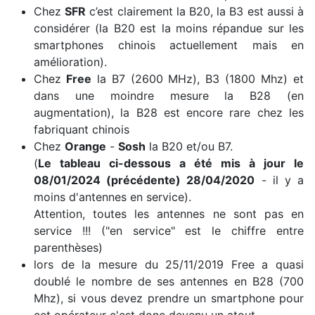
Chez
SFR
c’est clairement la B20, la B3 est aussi à
considérer (la B20 est la moins répandue sur les
smartphones chinois actuellement mais en
amélioration).
Chez
Free
la B7 (2600 MHz), B3 (1800 Mhz) et
dans une moindre mesure la B28 (en
augmentation), la B28 est encore rare chez les
fabriquant chinois
Chez
Orange
-
Sosh
la B20 et/ou B7.
(
Le tableau ci-dessous a été mis à jour le
08/01/2024 (précédente) 28/04/2020
- il y a
moins d'antennes en service).
Attention, toutes les antennes ne sont pas en
service !!! ("en service" est le chiffre entre
parenthèses)
lors de la mesure du 25/11/2019 Free a quasi
doublé le nombre de ses antennes en B28 (700
Mhz), si vous devez prendre un smartphone pour
cet opérateur c'est donc devenu un atout.