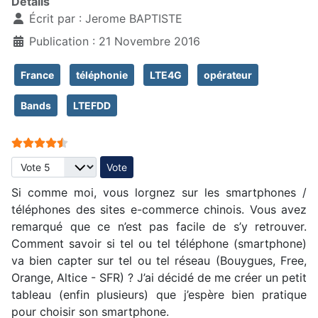
Détails
Écrit par :
Jerome BAPTISTE
Publication : 21 Novembre 2016
France
téléphonie
LTE4G
opérateur
Bands
LTEFDD
Vote utilisateur:
4.5
/
5
Veuillez voter
Si comme moi, vous lorgnez sur les smartphones /
téléphones des sites e-commerce chinois. Vous avez
remarqué que ce n’est pas facile de s’y retrouver.
Comment savoir si tel ou tel téléphone (smartphone)
va bien capter sur tel ou tel réseau (Bouygues, Free,
Orange, Altice - SFR) ? J’ai décidé de me créer un petit
tableau (enfin plusieurs) que j’espère bien pratique
pour choisir son smartphone.