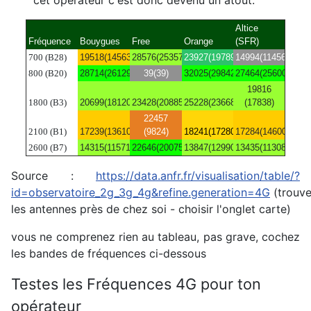
Altice
Fréquence
Bouygues
Free
Orange
(SFR)
700 (B28)
19518(14563)
28576(25357)
23927(19789)
14994(11456)
800 (B20)
28714(26129)
39(39)
32025(29842)
27464(25600)
19816
1800 (B3)
20699(18120)
23428(20885)
25228(23668)
(17838)
22457
2100 (B1)
17239(13610)
(9824)
18241(17280)
17284(14600)
2600 (B7)
14315(11571)
22646(20075)
13847(12990)
13435(11308)
Source :
https://data.anfr.fr/visualisation/table/?
id=observatoire_2g_3g_4g&refine.generation=4G
(trouve
les antennes près de chez soi - choisir l'onglet carte)
vous ne comprenez rien au tableau, pas grave, cochez
les bandes de fréquences ci-dessous
Testes les Fréquences 4G pour ton
opérateur