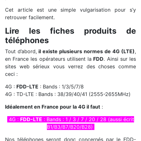
Cet article est une simple vulgarisation pour s’y
retrouver facilement.
Lire les fiches produits de
téléphones
Tout d’abord,
il existe plusieurs normes de 4G (LTE)
,
en France les opérateurs utilisent la
FDD
. Ainsi sur les
sites web sérieux vous verrez des choses comme
ceci :
4G :
FDD-LTE
: Bands : 1/3/5/7/8
4G : TD-LTE : Bands : 38/39/40/41 (2555-2655MHz)
Idéalement en France pour la 4G il faut
:
4G :
FDD-LTE
: Bands : 1 / 3 / 7 / 20 / 28 (aussi écrit
B1/B3/B7/B20/B28)
Nos téléphones seront donc concernés par le FDD-