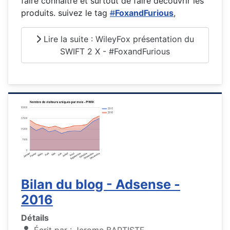
faire connaitre et surtout de faire découvrir les
produits. suivez le tag
#
FoxandFurious
,
Lire la suite : WileyFox présentation du
SWIFT 2 X - #FoxandFurious
Bilan du blog - Adsense -
2016
Détails
Écrit par :
Jerome BAPTISTE