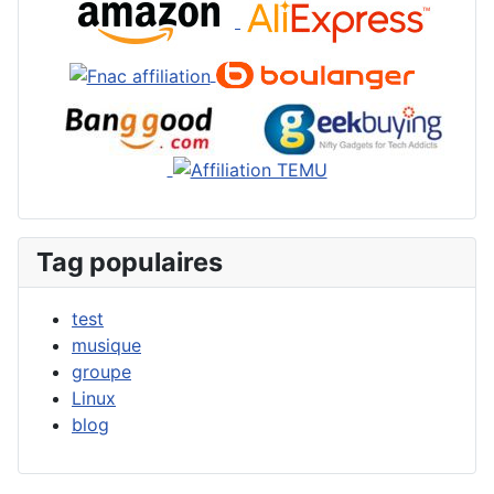
Tag populaires
test
musique
groupe
Linux
blog