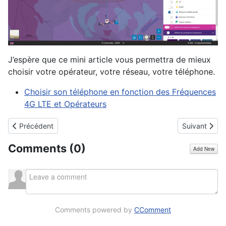
J’espère que ce mini article vous permettra de mieux
choisir votre opérateur, votre réseau, votre téléphone.
Choisir son téléphone en fonction des Fréquences
4G LTE et Opérateurs
Article précédent : kdenlive 25.04 est sorti, la grande nouveauté e
Article suivan
Précédent
Suivant
Comments (
0
)
Add New
Comments powered by
CComment