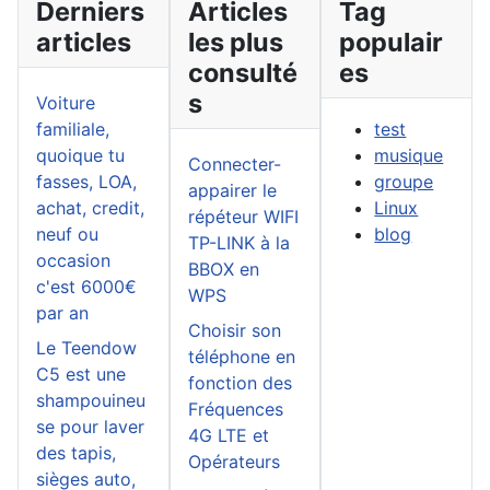
Derniers
Articles
Tag
articles
les plus
populair
consulté
es
s
Voiture
familiale,
test
quoique tu
musique
Connecter-
fasses, LOA,
groupe
appairer le
achat, credit,
Linux
répéteur WIFI
neuf ou
blog
TP-LINK à la
occasion
BBOX en
c'est 6000€
WPS
par an
Choisir son
Le Teendow
téléphone en
C5 est une
fonction des
shampouineu
Fréquences
se pour laver
4G LTE et
des tapis,
Opérateurs
sièges auto,