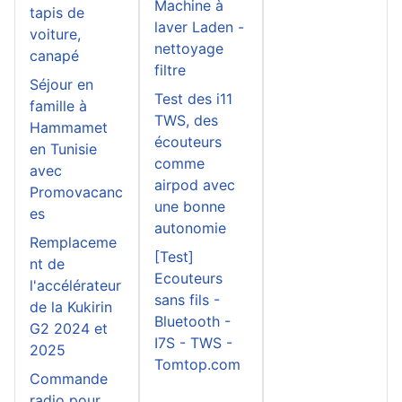
Machine à
tapis de
laver Laden -
voiture,
nettoyage
canapé
filtre
Séjour en
Test des i11
famille à
TWS, des
Hammamet
écouteurs
en Tunisie
comme
avec
airpod avec
Promovacanc
une bonne
es
autonomie
Remplaceme
[Test]
nt de
Ecouteurs
l'accélérateur
sans fils -
de la Kukirin
Bluetooth -
G2 2024 et
I7S - TWS -
2025
Tomtop.com
Commande
radio pour