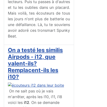
lecteurs. Puis tu passes à d'autres
et tu les oublies dans un placard.
Mais voilà, tes écouteurs de tous
les jours n'ont plus de batterie ou
une défaillance. Là, tu te souviens
avoir adoré ces tronsmart Spunky
Beat.
On a testé les similis
Airpods - i12, que
valent-ils?
Remplacent-ils les
i10?
On ne sait pas où je vais
m'arrêter, après les I10, i11, i18
voici les
i12
. On se demande