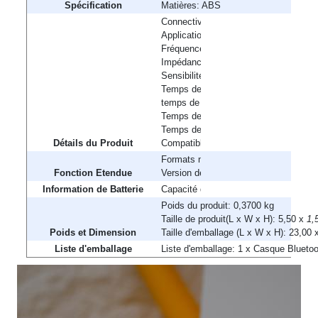
Spécification
Matières: ABS
Connectivité: sans fil
Application: Pour iPod,Téléphone port
Fréquence de Réponse: 20-20000Hz
Impédance: 16ohms
Sensibilité: 115 dB ± 3dB
Temps de parole: 4 heures
temps de musique: 4 heures
Temps de veille (hrs): 120 heures
Temps de charge (h): 1,5 heure
Détails du Produit
Compatible avec: iPod
Formats multimédias supporte: Oui
Fonction Etendue
Version de Bluetooth: V4.2
Information de Batterie
Capacité de batterie (mAh): 65mAh
Poids du produit: 0,3700 kg
Taille de produit(L x W x H): 5,50 x
1,
Poids et Dimension
Taille d'emballage (L x W x H): 23,00
Liste d'emballage
Liste d'emballage: 1 x Casque Bluetoo