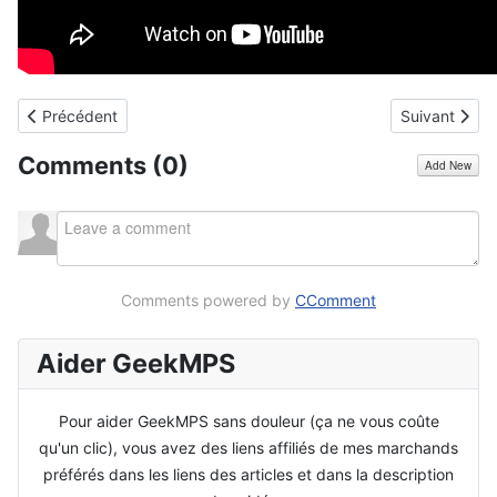
Article précédent : [Test] du Bracelet Power G16 color - Tomtop
Article suiva
Précédent
Suivant
Comments (
0
)
Add New
Comments powered by
CComment
Aider GeekMPS
Pour aider GeekMPS sans douleur (ça ne vous coûte
qu'un clic), vous avez des liens affiliés de mes marchands
préférés dans les liens des articles et dans la description