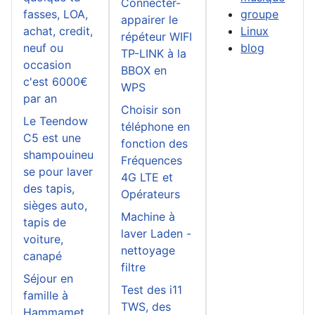
Connecter-
fasses, LOA,
groupe
appairer le
achat, credit,
Linux
répéteur WIFI
neuf ou
blog
TP-LINK à la
occasion
BBOX en
c'est 6000€
WPS
par an
Choisir son
Le Teendow
téléphone en
C5 est une
fonction des
shampouineu
Fréquences
se pour laver
4G LTE et
des tapis,
Opérateurs
sièges auto,
Machine à
tapis de
laver Laden -
voiture,
nettoyage
canapé
filtre
Séjour en
Test des i11
famille à
TWS, des
Hammamet