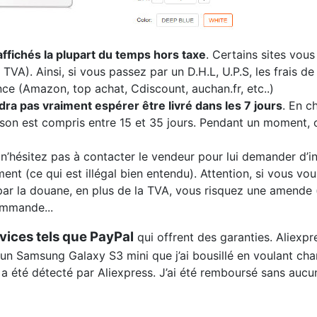
affichés la plupart du temps hors taxe
. Certains sites vou
 TVA). Ainsi, si vous passez par un D.H.L, U.P.S, les frais
ce (Amazon, top achat, Cdiscount, auchan.fr, etc..)
faudra pas vraiment espérer être livré dans les 7 jours
. En c
raison est compris entre 15 et 35 jours. Pendant un moment, 
 n’hésitez pas à contacter le vendeur pour lui demander d’i
ment (ce qui est illégal bien entendu). Attention, si vous vou
par la douane, en plus de la TVA, vous risquez une amende (e
commande...
vices tels que PayPal
qui offrent des garanties. Aliexp
r un Samsung Galaxy S3 mini que j’ai bousillé en voulant cha
t a été détecté par Aliexpress. J’ai été remboursé sans aucu