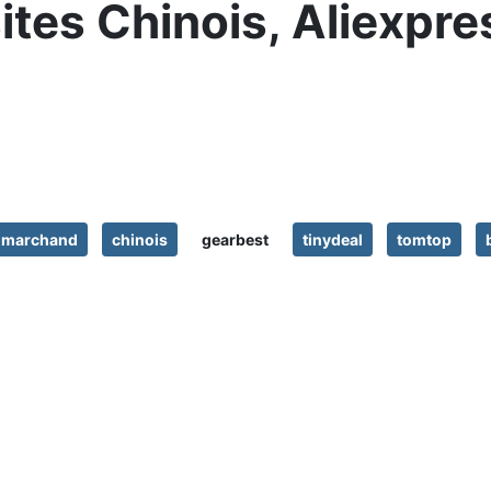
tes Chinois, Aliexpr
marchand
chinois
gearbest
tinydeal
tomtop