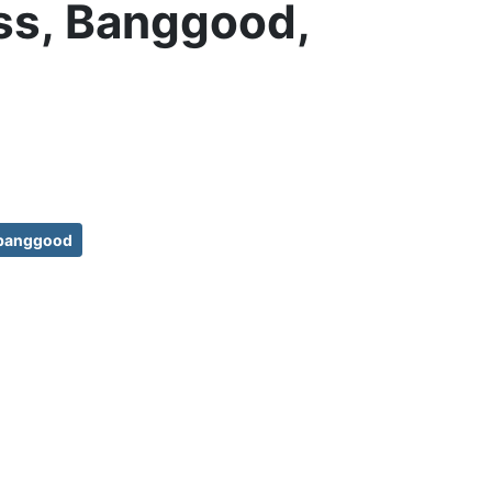
ess, Banggood,
banggood