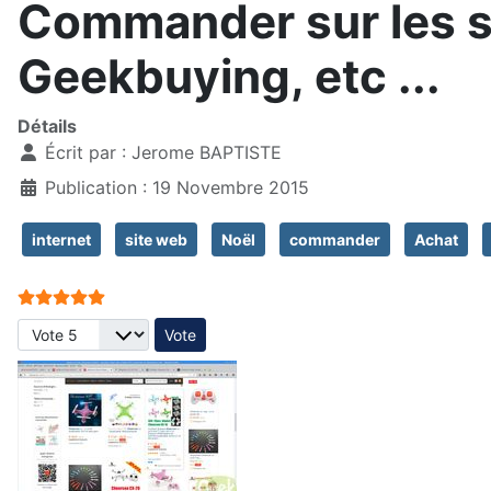
Commander sur les si
Geekbuying, etc ...
Détails
Écrit par :
Jerome BAPTISTE
Publication : 19 Novembre 2015
internet
site web
Noël
commander
Achat
Vote utilisateur:
5
/
5
Veuillez voter