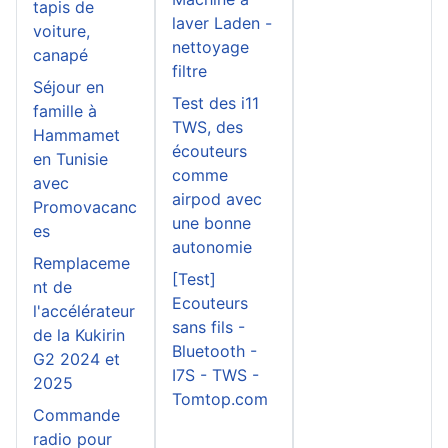
tapis de
laver Laden -
voiture,
nettoyage
canapé
filtre
Séjour en
Test des i11
famille à
TWS, des
Hammamet
écouteurs
en Tunisie
comme
avec
airpod avec
Promovacanc
une bonne
es
autonomie
Remplaceme
[Test]
nt de
Ecouteurs
l'accélérateur
sans fils -
de la Kukirin
Bluetooth -
G2 2024 et
I7S - TWS -
2025
Tomtop.com
Commande
radio pour