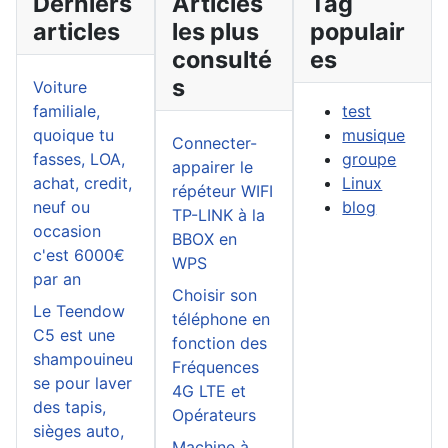
Derniers
Articles
Tag
articles
les plus
populair
consulté
es
s
Voiture
familiale,
test
quoique tu
musique
Connecter-
fasses, LOA,
groupe
appairer le
achat, credit,
Linux
répéteur WIFI
neuf ou
blog
TP-LINK à la
occasion
BBOX en
c'est 6000€
WPS
par an
Choisir son
Le Teendow
téléphone en
C5 est une
fonction des
shampouineu
Fréquences
se pour laver
4G LTE et
des tapis,
Opérateurs
sièges auto,
Machine à