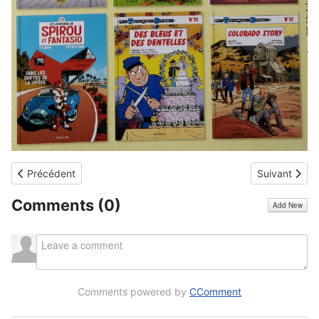
Article précédent : Si tu as le choix entre Dyson, Dreame et Robo
Article suiva
Précédent
Suivant
Comments (
0
)
Add New
Comments powered by
CComment