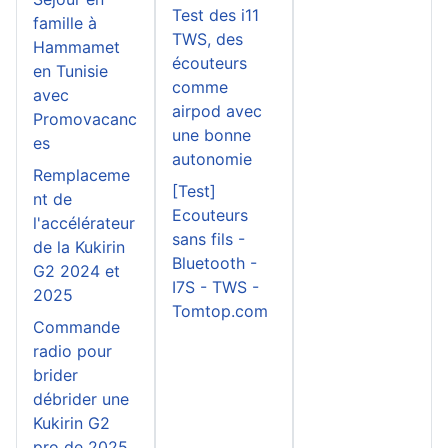
Test des i11
famille à
TWS, des
Hammamet
écouteurs
en Tunisie
comme
avec
airpod avec
Promovacanc
une bonne
es
autonomie
Remplaceme
[Test]
nt de
Ecouteurs
l'accélérateur
sans fils -
de la Kukirin
Bluetooth -
G2 2024 et
I7S - TWS -
2025
Tomtop.com
Commande
radio pour
brider
débrider une
Kukirin G2
pro de 2025