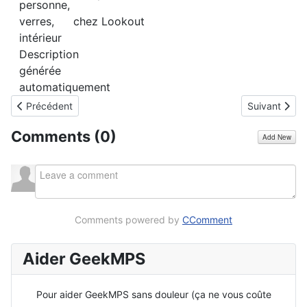
chez Lookout
Article précédent : Snapdragon : la célèbre petite puce talon d'
Article suiva
Précédent
Suivant
Comments (
0
)
Add New
Comments powered by
CComment
Aider GeekMPS
Pour aider GeekMPS sans douleur (ça ne vous coûte