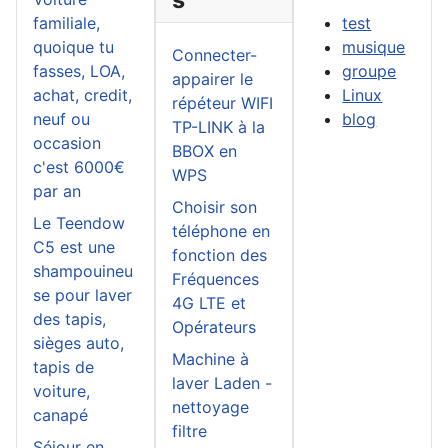
familiale,
test
quoique tu
musique
Connecter-
fasses, LOA,
groupe
appairer le
achat, credit,
Linux
répéteur WIFI
neuf ou
blog
TP-LINK à la
occasion
BBOX en
c'est 6000€
WPS
par an
Choisir son
Le Teendow
téléphone en
C5 est une
fonction des
shampouineu
Fréquences
se pour laver
4G LTE et
des tapis,
Opérateurs
sièges auto,
Machine à
tapis de
laver Laden -
voiture,
nettoyage
canapé
filtre
Séjour en