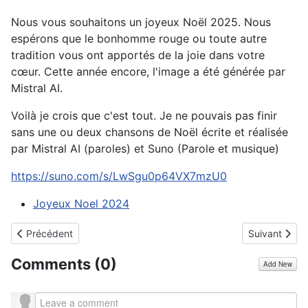
Nous vous souhaitons un joyeux Noël 2025. Nous
espérons que le bonhomme rouge ou toute autre
tradition vous ont apportés de la joie dans votre
cœur. Cette année encore, l'image a été générée par
Mistral AI.
Voilà je crois que c'est tout. Je ne pouvais pas finir
sans une ou deux chansons de Noël écrite et réalisée
par Mistral AI (paroles) et Suno (Parole et musique)
https://suno.com/s/LwSgu0p64VX7mzU0
Joyeux Noel 2024
Article précédent : Bonne année 2026
Article suiva
Précédent
Suivant
Comments (
0
)
Add New