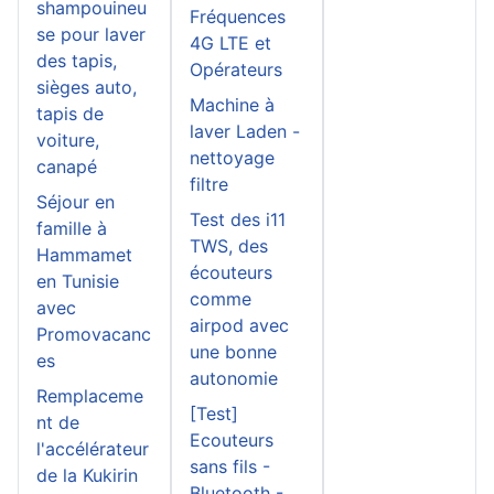
shampouineu
Fréquences
se pour laver
4G LTE et
des tapis,
Opérateurs
sièges auto,
Machine à
tapis de
laver Laden -
voiture,
nettoyage
canapé
filtre
Séjour en
Test des i11
famille à
TWS, des
Hammamet
écouteurs
en Tunisie
comme
avec
airpod avec
Promovacanc
une bonne
es
autonomie
Remplaceme
[Test]
nt de
Ecouteurs
l'accélérateur
sans fils -
de la Kukirin
Bluetooth -