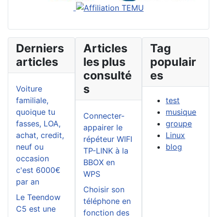
Derniers
Articles
Tag
articles
les plus
populair
consulté
es
s
Voiture
familiale,
test
quoique tu
musique
Connecter-
fasses, LOA,
groupe
appairer le
achat, credit,
Linux
répéteur WIFI
neuf ou
blog
TP-LINK à la
occasion
BBOX en
c'est 6000€
WPS
par an
Choisir son
Le Teendow
téléphone en
C5 est une
fonction des