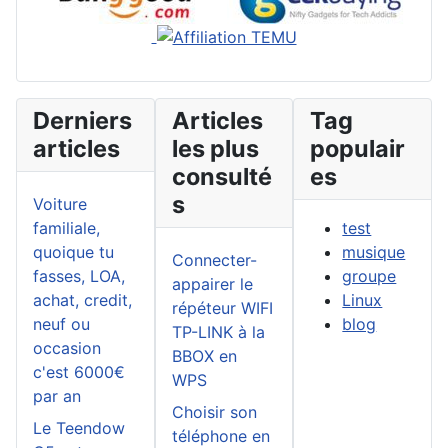
Derniers
Articles
Tag
articles
les plus
populair
consulté
es
s
Voiture
familiale,
test
quoique tu
musique
Connecter-
fasses, LOA,
groupe
appairer le
achat, credit,
Linux
répéteur WIFI
neuf ou
blog
TP-LINK à la
occasion
BBOX en
c'est 6000€
WPS
par an
Choisir son
Le Teendow
téléphone en