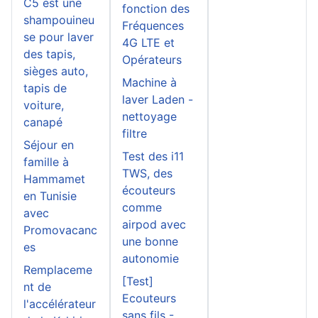
C5 est une
fonction des
shampouineu
Fréquences
se pour laver
4G LTE et
des tapis,
Opérateurs
sièges auto,
Machine à
tapis de
laver Laden -
voiture,
nettoyage
canapé
filtre
Séjour en
Test des i11
famille à
TWS, des
Hammamet
écouteurs
en Tunisie
comme
avec
airpod avec
Promovacanc
une bonne
es
autonomie
Remplaceme
[Test]
nt de
Ecouteurs
l'accélérateur
sans fils -