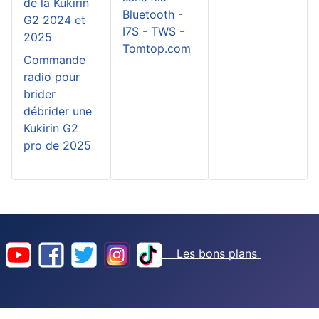
de la Kukirin
Bluetooth -
G2 2024 et
I7S - TWS -
2025
Tomtop.com
Commande
radio pour
brider
débrider une
Kukirin G2
pro de 2025
Les bons plans