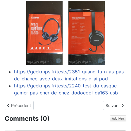
https://geekmps.fr/tests/2351-quand-tu-n-as-pas-
de-chance-avec-deux-imitations-d-airpod
https://geekmps.fr/tests/2240-test-du-casque-
gamer-pas-cher-de-chez-dodocool-da163-usb
Article précédent : Le Dreame V11, l'aspirateur balai de rêve, on l
Article suiva
Précédent
Suivant
Comments (
0
)
Add New