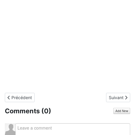
Article précédent : Test du Doogee F3 (enfin)
Article suivan
Précédent
Suivant
Comments (
0
)
Add New