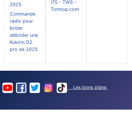
I7S - TWS -
2025
Tomtop.com
Commande
radio pour
brider
débrider une
Kukirin G2
pro de 2025
Les bons plans