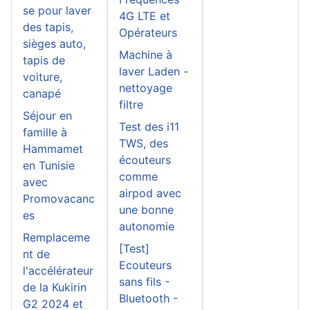
se pour laver
4G LTE et
des tapis,
Opérateurs
sièges auto,
Machine à
tapis de
laver Laden -
voiture,
nettoyage
canapé
filtre
Séjour en
Test des i11
famille à
TWS, des
Hammamet
écouteurs
en Tunisie
comme
avec
airpod avec
Promovacanc
une bonne
es
autonomie
Remplaceme
[Test]
nt de
Ecouteurs
l'accélérateur
sans fils -
de la Kukirin
Bluetooth -
G2 2024 et