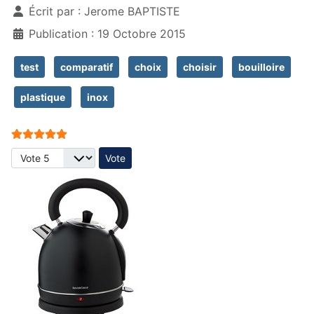
Écrit par :
Jerome BAPTISTE
Publication : 19 Octobre 2015
test
comparatif
choix
choisir
bouilloire
plastique
inox
Vote utilisateur:
5
/
5
Veuillez voter