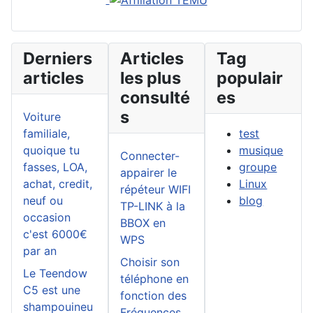
Derniers
Articles
Tag
articles
les plus
populair
consulté
es
s
Voiture
familiale,
test
quoique tu
musique
Connecter-
fasses, LOA,
groupe
appairer le
achat, credit,
Linux
répéteur WIFI
neuf ou
blog
TP-LINK à la
occasion
BBOX en
c'est 6000€
WPS
par an
Choisir son
Le Teendow
téléphone en
C5 est une
fonction des
shampouineu
Fréquences