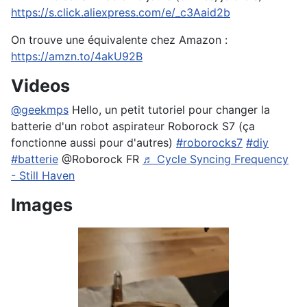
https://s.click.aliexpress.com/e/_c3Aaid2b
On trouve une équivalente chez Amazon :
https://amzn.to/4akU92B
Videos
@geekmps
Hello, un petit tutoriel pour changer la
batterie d'un robot aspirateur Roborock S7 (ça
fonctionne aussi pour d'autres)
#roborocks7
#diy
#batterie
@Roborock FR
♬ Cycle Syncing Frequency
- Still Haven
Images