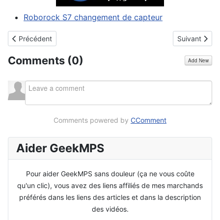
Roborock S7 changement de capteur
Article précédent : Commande radio pour brider débrider une Ku
Article suiva
Précédent
Suivant
Comments (
0
)
Add New
Comments powered by
CComment
Aider GeekMPS
Pour aider GeekMPS sans douleur (ça ne vous coûte
qu'un clic), vous avez des liens affiliés de mes marchands
préférés dans les liens des articles et dans la description
des vidéos.