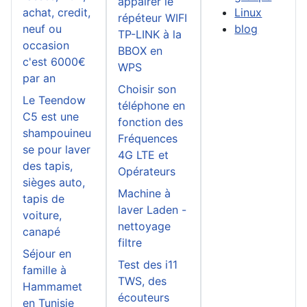
appairer le
achat, credit,
Linux
répéteur WIFI
neuf ou
blog
TP-LINK à la
occasion
BBOX en
c'est 6000€
WPS
par an
Choisir son
Le Teendow
téléphone en
C5 est une
fonction des
shampouineu
Fréquences
se pour laver
4G LTE et
des tapis,
Opérateurs
sièges auto,
Machine à
tapis de
laver Laden -
voiture,
nettoyage
canapé
filtre
Séjour en
Test des i11
famille à
TWS, des
Hammamet
écouteurs
en Tunisie