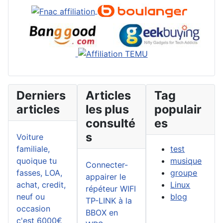
Derniers
Articles
Tag
articles
les plus
populair
consulté
es
s
Voiture
familiale,
test
quoique tu
musique
Connecter-
fasses, LOA,
groupe
appairer le
achat, credit,
Linux
répéteur WIFI
neuf ou
blog
TP-LINK à la
occasion
BBOX en
c'est 6000€