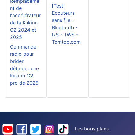
Remplaceme
[Test]
nt de
Ecouteurs
l'accélérateur
sans fils -
de la Kukirin
Bluetooth -
G2 2024 et
I7S - TWS -
2025
Tomtop.com
Commande
radio pour
brider
débrider une
Kukirin G2
pro de 2025
Les bons plans