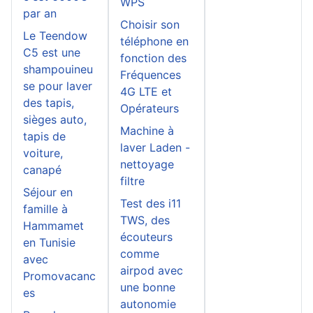
WPS
par an
Choisir son
Le Teendow
téléphone en
C5 est une
fonction des
shampouineu
Fréquences
se pour laver
4G LTE et
des tapis,
Opérateurs
sièges auto,
Machine à
tapis de
laver Laden -
voiture,
nettoyage
canapé
filtre
Séjour en
Test des i11
famille à
TWS, des
Hammamet
écouteurs
en Tunisie
comme
avec
airpod avec
Promovacanc
une bonne
es
autonomie