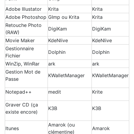
Adobe Illustator
Krita
Krita
Adobe Photoshop
GImp ou Krita
Krita
Retouche Photo
DigiKam
DigiKam
(RAW)
Movie Maker
KdeNlive
KdeNlive
Gestionnaire
Dolphin
Dolphin
Fichier
WinZip, WinRar
ark
ark
Gestion Mot de
KWalletManager
KWalletManager
Passe
Notepad++
medit
Krite
Graver CD (ça
K3B
K3B
existe encore)
Amarok (ou
Itunes
Amarok
clémentine)