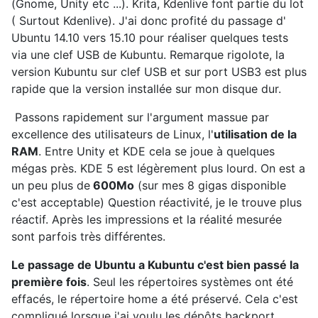
(Gnome, Unity etc ...). Krita, Kdenlive font partie du lot
( Surtout Kdenlive). J'ai donc profité du passage d'
Ubuntu 14.10 vers 15.10 pour réaliser quelques tests
via une clef USB de Kubuntu. Remarque rigolote, la
version Kubuntu sur clef USB et sur port USB3 est plus
rapide que la version installée sur mon disque dur.
Passons rapidement sur l'argument massue par
excellence des utilisateurs de Linux, l'
utilisation de la
RAM
. Entre Unity et KDE cela se joue à quelques
mégas près. KDE 5 est légèrement plus lourd. On est a
un peu plus de
600Mo
(sur mes 8 gigas disponible
c'est acceptable) Question réactivité, je le trouve plus
réactif. Après les impressions et la réalité mesurée
sont parfois très différentes.
Le passage de Ubuntu a Kubuntu c'est bien passé la
première fois
. Seul les répertoires systèmes ont été
effacés, le répertoire home a été préservé. Cela c'est
compliqué lorsque j'ai voulu les dépôts backport