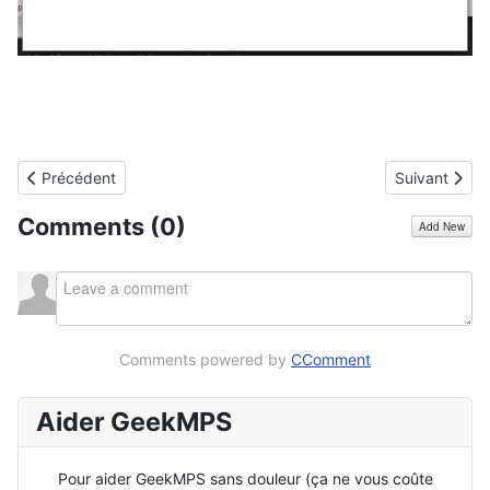
Article précédent : Je suis repassé à Ubuntu 16.04.
Article suiva
Précédent
Suivant
Comments (
0
)
Add New
Comments powered by
CComment
Aider GeekMPS
Pour aider GeekMPS sans douleur (ça ne vous coûte