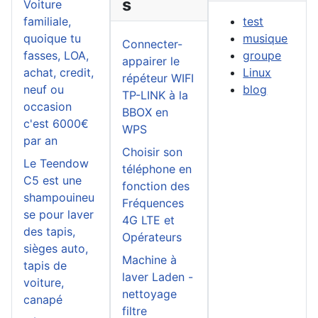
s
Voiture
familiale,
test
quoique tu
musique
Connecter-
fasses, LOA,
groupe
appairer le
achat, credit,
Linux
répéteur WIFI
neuf ou
blog
TP-LINK à la
occasion
BBOX en
c'est 6000€
WPS
par an
Choisir son
Le Teendow
téléphone en
C5 est une
fonction des
shampouineu
Fréquences
se pour laver
4G LTE et
des tapis,
Opérateurs
sièges auto,
Machine à
tapis de
laver Laden -
voiture,
nettoyage
canapé
filtre