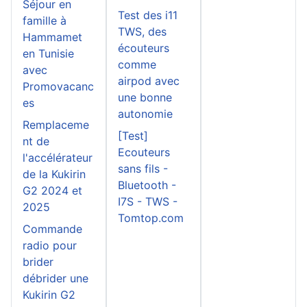
Séjour en
Test des i11
famille à
TWS, des
Hammamet
écouteurs
en Tunisie
comme
avec
airpod avec
Promovacanc
une bonne
es
autonomie
Remplaceme
[Test]
nt de
Ecouteurs
l'accélérateur
sans fils -
de la Kukirin
Bluetooth -
G2 2024 et
I7S - TWS -
2025
Tomtop.com
Commande
radio pour
brider
débrider une
Kukirin G2