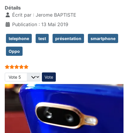
Détails
Écrit par :
Jerome BAPTISTE
Publication : 13 Mai 2019
telephone
test
présentation
smartphone
Oppo
Vote utilisateur:
5
/
5
Veuillez voter