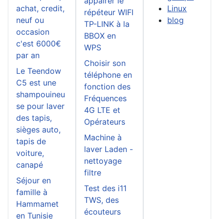
appairer le
achat, credit,
Linux
répéteur WIFI
neuf ou
blog
TP-LINK à la
occasion
BBOX en
c'est 6000€
WPS
par an
Choisir son
Le Teendow
téléphone en
C5 est une
fonction des
shampouineu
Fréquences
se pour laver
4G LTE et
des tapis,
Opérateurs
sièges auto,
Machine à
tapis de
laver Laden -
voiture,
nettoyage
canapé
filtre
Séjour en
Test des i11
famille à
TWS, des
Hammamet
écouteurs
en Tunisie