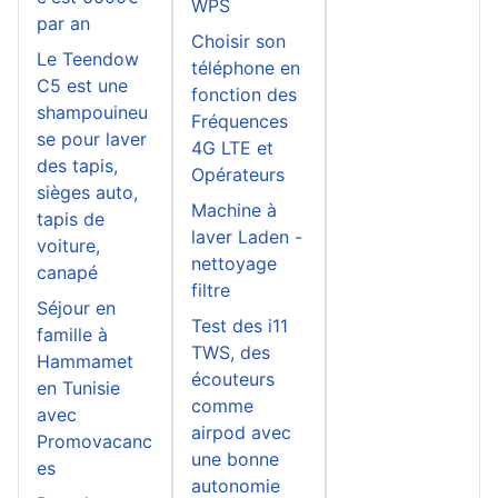
WPS
par an
Choisir son
Le Teendow
téléphone en
C5 est une
fonction des
shampouineu
Fréquences
se pour laver
4G LTE et
des tapis,
Opérateurs
sièges auto,
Machine à
tapis de
laver Laden -
voiture,
nettoyage
canapé
filtre
Séjour en
Test des i11
famille à
TWS, des
Hammamet
écouteurs
en Tunisie
comme
avec
airpod avec
Promovacanc
une bonne
es
autonomie