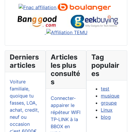
Derniers
Articles
Tag
articles
les plus
populair
consulté
es
s
Voiture
familiale,
test
quoique tu
musique
Connecter-
fasses, LOA,
groupe
appairer le
achat, credit,
Linux
répéteur WIFI
neuf ou
blog
TP-LINK à la
occasion
BBOX en
c'est 6000€