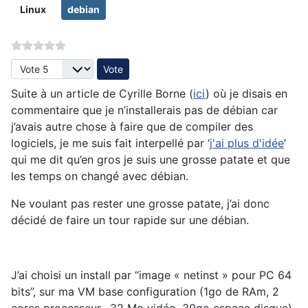
Linux
debian
Veuillez voter
Suite à un article de Cyrille Borne (
ici
) où je disais en
commentaire que je n’installerais pas de débian car
j’avais autre chose à faire que de compiler des
logiciels, je me suis fait interpellé par ‘
j'ai plus d'idée
’
qui me dit qu’en gros je suis une grosse patate et que
les temps on changé avec débian.
Ne voulant pas rester une grosse patate, j’ai donc
décidé de faire un tour rapide sur une débian.
J’ai choisi un install par “image « netinst » pour PC 64
bits”, sur ma VM base configuration (1go de RAm, 2
cores processeur, 32 Mo vidéo, 30go espace disque).