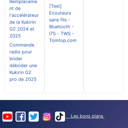
Remplaceme
[Test]
nt de
Ecouteurs
l'accélérateur
sans fils -
de la Kukirin
Bluetooth -
G2 2024 et
I7S - TWS -
2025
Tomtop.com
Commande
radio pour
brider
débrider une
Kukirin G2
pro de 2025
Les bons plans